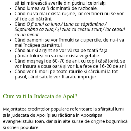
să își mărească averile din puținul celorlalți.
Când lumea va fi dominată de războaie.
Când nu va mai exista rușine, iar cei tineri nu se vor
sfii de cei bătrâni.
Când
O fi anul ca luna,/ Luna ca săptâmâna,/
Săptămâna ca ziua,/ Și ziua ca ceasul scurt,/ Iar ceasul
ca un minut.
Când oamenii se vor înmulți ca ciupercile, de nu-i va
mai încăpea pământul.
Când aur și argint se vor vărsa pe toată fața
pământului și nu va mai exista vegetație.
Când moșnegi de 60-70 de ani, cu copii căsătoriți, se
vor însura a doua oară și vor lua fete de 16-20 de ani.
Când vor fi mori pe toate râurile și cârciumi la tot
pasul, când satele vor fi arate împrejur.
Cum va fi la Judecata de Apoi?
Majoritatea credințelor populare referitoare la sfârșitul lumii
și la Judecata de Apoi își au rădăcina în Apocalipsa
evanghelistului Ioan, dar și în alte surse de origine bogumilică
și scrieri populare.