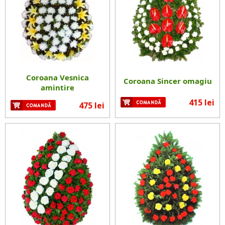
Coroana Vesnica
Coroana Sincer omagiu
amintire
415 lei
475 lei