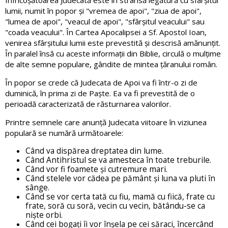
Înfricoșătoarea Judecată este în strânsă legătură cu sfârșitul
lumii, numit în popor și "vremea de apoi", "ziua de apoi",
"lumea de apoi", "veacul de apoi", "sfârșitul veacului" sau
"coada veacului". În Cartea Apocalipsei a Sf. Apostol Ioan,
venirea sfârșitului lumii este prevestită și descrisă amănunțit.
În paralel însă cu aceste informații din Biblie, circulă o mulțime
de alte semne populare, gândite de mintea țăranului român.
În popor se crede că Judecata de Apoi va fi într-o zi de
duminică, în prima zi de Paște. Ea va fi prevestită de o
perioadă caracterizată de răsturnarea valorilor.
Printre semnele care anunță Judecata viitoare în viziunea
populară se numără următoarele:
Când va dispărea dreptatea din lume.
Când Antihristul se va amesteca în toate treburile.
Când vor fi foamete și cutremure mari.
Când stelele vor cădea pe pământ și luna va pluti în
sânge.
Când se vor certa tată cu fiu, mamă cu fiică, frate cu
frate, soră cu soră, vecin cu vecin, bătându-se ca
niște orbi.
Când cei bogați îi vor înșela pe cei săraci, încercând