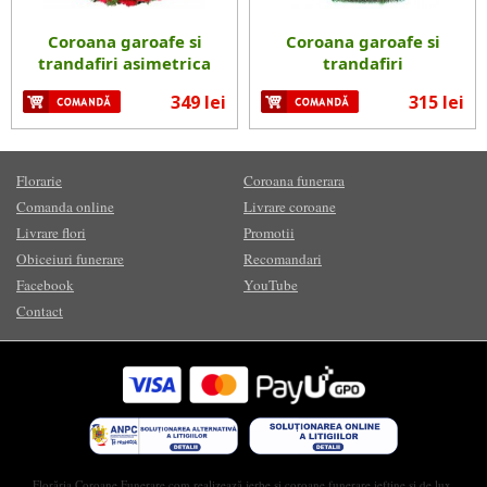
Coroana garoafe si
Coroana garoafe si
trandafiri asimetrica
trandafiri
349 lei
315 lei
Florarie
Coroana funerara
Comanda online
Livrare coroane
Livrare flori
Promotii
Obiceiuri funerare
Recomandari
Facebook
YouTube
Contact
Florăria Coroane Funerare.com realizează jerbe și coroane funerare ieftine și de lux,