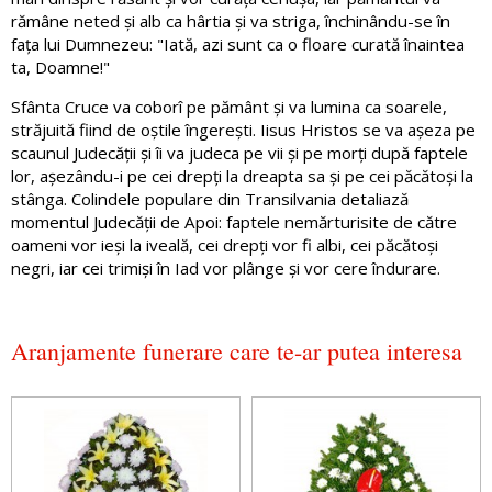
rămâne neted și alb ca hârtia și va striga, închinându-se în
fața lui Dumnezeu: "Iată, azi sunt ca o floare curată înaintea
ta, Doamne!"
Sfânta Cruce va coborî pe pământ și va lumina ca soarele,
străjuită fiind de oștile îngerești. Iisus Hristos se va așeza pe
scaunul Judecății și îi va judeca pe vii și pe morți după faptele
lor, așezându-i pe cei drepți la dreapta sa și pe cei păcătoși la
stânga. Colindele populare din Transilvania detaliază
momentul Judecății de Apoi: faptele nemărturisite de către
oameni vor ieși la iveală, cei drepți vor fi albi, cei păcătoși
negri, iar cei trimiși în Iad vor plânge și vor cere îndurare.
Aranjamente funerare care te-ar putea interesa