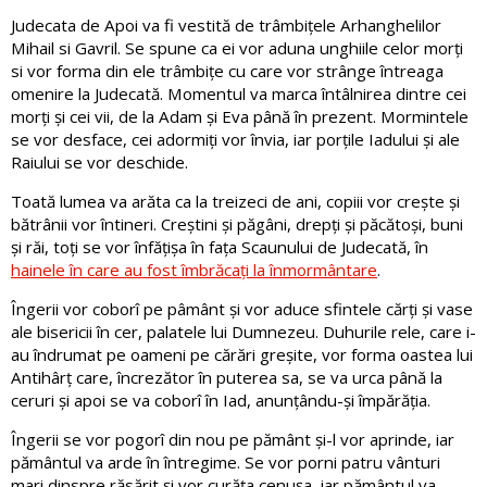
Judecata de Apoi va fi vestită de trâmbițele Arhanghelilor
Mihail si Gavril. Se spune ca ei vor aduna unghiile celor morți
si vor forma din ele trâmbițe cu care vor strânge întreaga
omenire la Judecată. Momentul va marca întâlnirea dintre cei
morți și cei vii, de la Adam și Eva până în prezent. Mormintele
se vor desface, cei adormiți vor învia, iar porțile Iadului și ale
Raiului se vor deschide.
Toată lumea va arăta ca la treizeci de ani, copiii vor crește și
bătrânii vor întineri. Creștini și păgâni, drepți și păcătoși, buni
și răi, toți se vor înfățișa în fața Scaunului de Judecată, în
hainele în care au fost îmbrăcați la înmormântare
.
Îngerii vor coborî pe pâmânt și vor aduce sfintele cărți și vase
ale bisericii în cer, palatele lui Dumnezeu. Duhurile rele, care i-
au îndrumat pe oameni pe cărări greșite, vor forma oastea lui
Antihârț care, încrezător în puterea sa, se va urca până la
ceruri și apoi se va coborî în Iad, anunțându-și împărăția.
Îngerii se vor pogorî din nou pe pământ și-l vor aprinde, iar
pământul va arde în întregime. Se vor porni patru vânturi
mari dinspre răsărit și vor curăța cenușa, iar pământul va