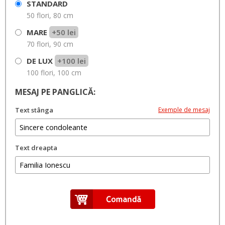
STANDARD
50 flori, 80 cm
MARE
+50 lei
70 flori, 90 cm
DE LUX
+100 lei
100 flori, 100 cm
MESAJ PE PANGLICĂ:
Text stânga
Exemple de mesaj
Text dreapta
Câteva sugestii:
•
•
Te vom purta mereu in suflet
Nu te vom uita niciodata
Cu
•
•
•
sufletul indurerat
Un ultim omagiu
Sincere condoleante
Regrete eterne