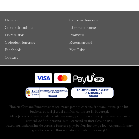
Florarie
Coroana funerara
Comanda online
Livrare coroane
Livrare flori
Promotii
Obiceiuri funerare
Recomandari
Facebook
YouTube
Contact
Florăria Coroane Funerare.com realizează jerbe și coroane funerare ieftine și de lux,
buchete, coșuri și cruci din flori cu livrare in București.
Alegeți coroana funerară de pe site sau sunați pentru a realiza o jerbă funerară sau o
coroană de flori personalizată - coroană cu flori alese de dvs.
Faceți comanda online de coroane funerare și jerbe flori lucrate pe loc! Asigurăm livrare
gratuită coroane flori non-stop oriunde în București!