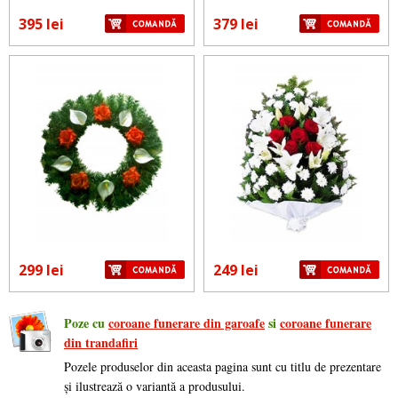
395 lei
379 lei
299 lei
249 lei
Poze cu
coroane funerare din garoafe
si
coroane funerare
din trandafiri
Pozele produselor din aceasta pagina sunt cu titlu de prezentare
și ilustrează o variantă a produsului.