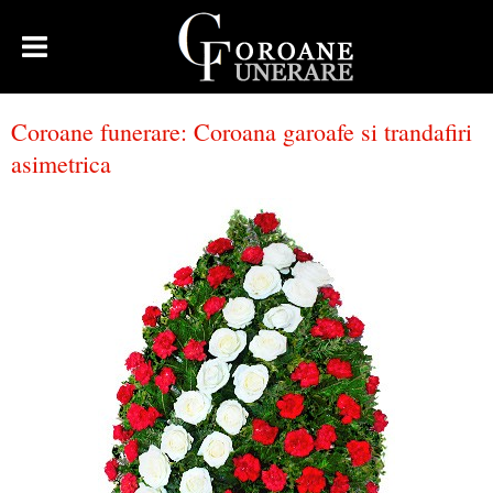
Coroane funerare
:
Coroana garoafe si trandafiri
asimetrica