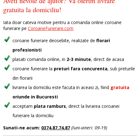
Aveti nevoie de ajutor? Va oferim livrare
gratuita la domiciliu!
Iata doar cateva motive pentru a comanda online coroane
funerare pe
CoroaneFunerare.com
coroane funerare deosebite, realizate de
florari
profesionisti
plasati comanda online, in
2-3 minute
, direct de acasa
coroane funerare la
preturi fara concurenta
, sub preturile
din florarii
livrarea la domiciliu este facuta in aceasi zi, fiind
gratuita
oriunde in Bucuresti
acceptam
plata ramburs
, direct la livrarea coroanei
funerare la domiciliu
Sunati-ne acum:
0374.87.74.87
(luni-vineri: 09-19)