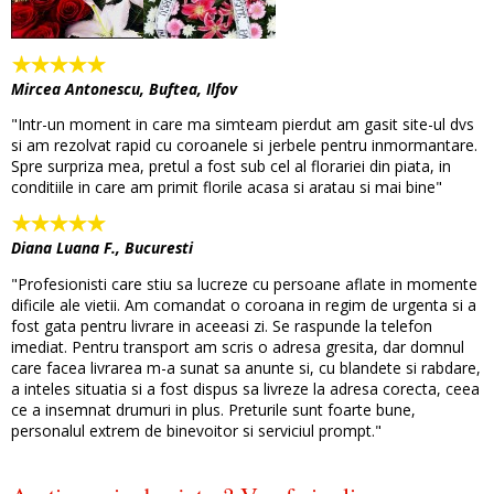
Mircea Antonescu, Buftea, Ilfov
"Intr-un moment in care ma simteam pierdut am gasit site-ul dvs
si am rezolvat rapid cu coroanele si jerbele pentru inmormantare.
Spre surpriza mea, pretul a fost sub cel al florariei din piata, in
conditiile in care am primit florile acasa si aratau si mai bine"
Diana Luana F., Bucuresti
"Profesionisti care stiu sa lucreze cu persoane aflate in momente
dificile ale vietii. Am comandat o coroana in regim de urgenta si a
fost gata pentru livrare in aceeasi zi. Se raspunde la telefon
imediat. Pentru transport am scris o adresa gresita, dar domnul
care facea livrarea m-a sunat sa anunte si, cu blandete si rabdare,
a inteles situatia si a fost dispus sa livreze la adresa corecta, ceea
ce a insemnat drumuri in plus. Preturile sunt foarte bune,
personalul extrem de binevoitor si serviciul prompt."