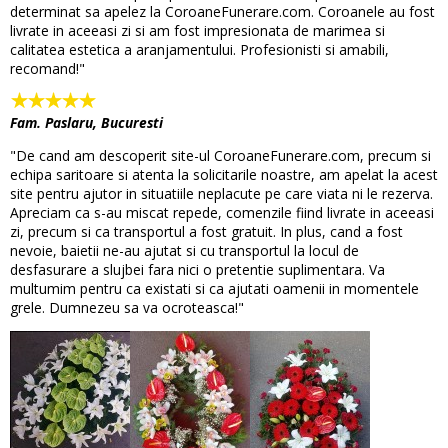
determinat sa apelez la CoroaneFunerare.com. Coroanele au fost
livrate in aceeasi zi si am fost impresionata de marimea si
calitatea estetica a aranjamentului. Profesionisti si amabili,
recomand!"
Fam. Paslaru, Bucuresti
"De cand am descoperit site-ul CoroaneFunerare.com, precum si
echipa saritoare si atenta la solicitarile noastre, am apelat la acest
site pentru ajutor in situatiile neplacute pe care viata ni le rezerva.
Apreciam ca s-au miscat repede, comenzile fiind livrate in aceeasi
zi, precum si ca transportul a fost gratuit. In plus, cand a fost
nevoie, baietii ne-au ajutat si cu transportul la locul de
desfasurare a slujbei fara nici o pretentie suplimentara. Va
multumim pentru ca existati si ca ajutati oamenii in momentele
grele. Dumnezeu sa va ocroteasca!"