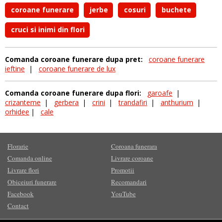
coroane funerare
jerbe
cosuri
buchete
cruci si inimi din flori
Comanda coroane funerare dupa pret:
coroane funerare
ieftine
|
coroane funerare de lux
Comanda coroane funerare dupa flori:
garoafe
|
crizanteme
|
gerbera
|
crini
|
trandafiri
|
anthurium
|
orhidee
|
cale
Florarie
Coroana funerara
Comanda online
Livrare coroane
Livrare flori
Promotii
Obiceiuri funerare
Recomandari
Facebook
YouTube
Contact