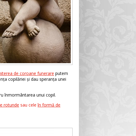
miterea de coroane funerare
putem
nța copilăriei și dau speranța unei
u înmormântarea unui copil.
le rotunde
sau cele
în formă de