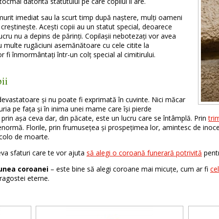
cmai datorită statutului pe care copilul îl are.
 murit imediat sau la scurt timp după naștere, mulți oameni
creștinește. Acești copii au un statut special, deoarece
lucru nu a depins de părinți. Copilașii nebotezați vor avea
 multe rugăciuni asemănătoare cu cele citite la
fi înmormântați într-un colț special al cimitirului.
ii
devastatoare și nu poate fi exprimată în cuvinte. Nici măcar
uria pe fața și în inima unei mame care își pierde
ă prin așa ceva dar, din păcate, este un lucru care se întâmplă. Prin
tri
enormă. Florile, prin frumusețea și prospețimea lor, amintesc de inoce
ncolo de moarte.
eva sfaturi care te vor ajuta
să alegi o coroană funerară potrivită
pentr
unea coroanei
– este bine să alegi coroane mai micuțe, cum ar fi
ce
ragostei eterne.