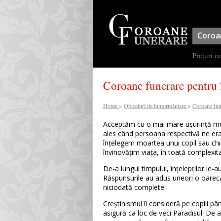
Coroa
Prețuri c
Coroane funerare pentru
Home
>
Obiceiuri de înmormântare
>
Coroane fun
Acceptăm cu o mai mare ușurință moa
ales când persoana respectivă ne era
înțelegem moartea unui copil sau chi
învinovățim viața, în toată complexitat
De-a lungul timpului, înțelepților le-
Răspunsurile au adus uneori o oarecare
niciodată complete.
Creștinismul îi consideră pe copiii pân
asigură ca loc de veci Paradisul. De a