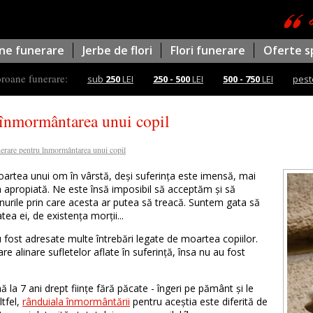
ne funerare
Jerbe de flori
Flori funerare
Oferte s
oroane funerare:
sub
250
LEI
250 - 500
LEI
500 - 750
LEI
pes
 înmormântarea unui copil
erare pentru înmormântarea unui copil
rtea unui om în vârstă, deși suferința este imensă, mai
 apropiată. Ne este însă imposibil să acceptăm și să
nurile prin care acesta ar putea să treacă. Suntem gata să
ea ei, de existența morții...
au fost adresate multe întrebări legate de moartea copiilor.
 alinare sufletelor aflate în suferință, însa nu au fost
ă la 7 ani drept ființe fără păcate - îngeri pe pământ și le
ltfel,
rânduiala înmormântării
pentru aceștia este diferită de