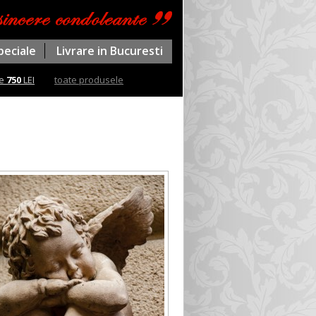
peciale
Livrare in Bucuresti
te
750
LEI
toate produsele