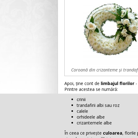
Coroană din crizanteme și trandafi
Apoi, ține cont de
limbajul florilor
-
Printre acestea se numără:
crinii
trandafirii albi sau roz
calele
orhideele albe
crizantemele albe
În ceea ce privește
culoarea
, floril