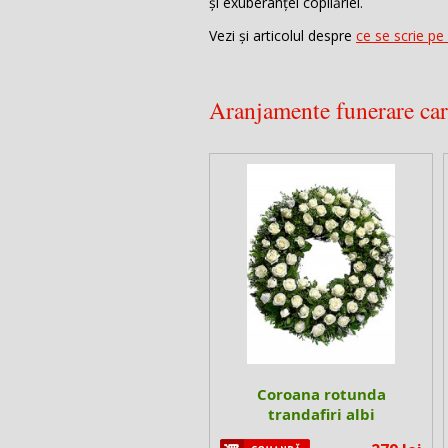
și exuberanței copilăriei.
Vezi și articolul despre
ce se scrie pe
Aranjamente funerare care
Coroana rotunda
trandafiri albi