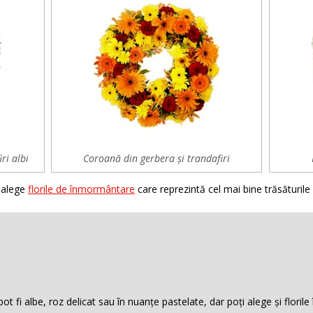
ri albi
Coroană din gerbera și trandafiri
 alege
florile de înmormântare
care reprezintă cel mai bine trăsăturile 
e pot fi albe, roz delicat sau în nuanțe pastelate, dar poți alege și florile