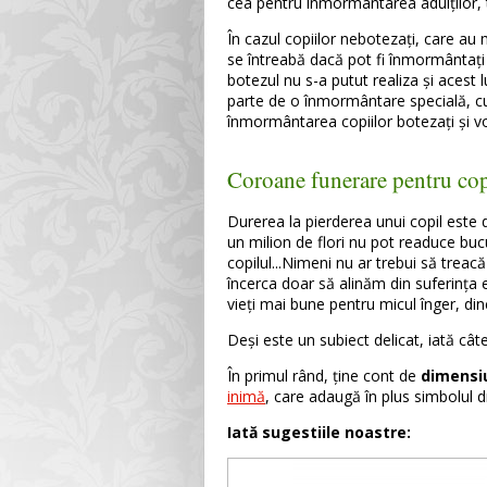
cea pentru înmormântarea adulților, to
În cazul copiilor nebotezați, care au
se întreabă dacă pot fi înmormântați 
botezul nu s-a putut realiza și acest 
parte de o înmormântare specială, cu
înmormântarea copiilor botezați și vor 
Coroane funerare pentru cop
Durerea la pierderea unui copil este 
un milion de flori nu pot readuce buc
copilul...Nimeni nu ar trebui să treac
încerca doar să alinăm din suferința 
vieți mai bune pentru micul înger, di
Deși este un subiect delicat, iată cât
În primul rând, ține cont de
dimensi
inimă
, care adaugă în plus simbolul d
Iată sugestiile noastre: