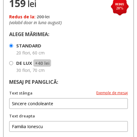
159
lei
20%
Redus de la:
200 lei
(valabil doar in luna august)
ALEGE MĂRIMEA:
STANDARD
20 flori, 60 cm
DE LUX
+40 lei
30 flori, 70 cm
MESAJ PE PANGLICĂ:
Text stânga
Exemple de mesaj
Text dreapta
Câteva sugestii:
•
•
Te vom purta mereu in suflet
Nu te vom uita niciodata
Cu
•
•
•
sufletul indurerat
Un ultim omagiu
Sincere condoleante
Regrete eterne