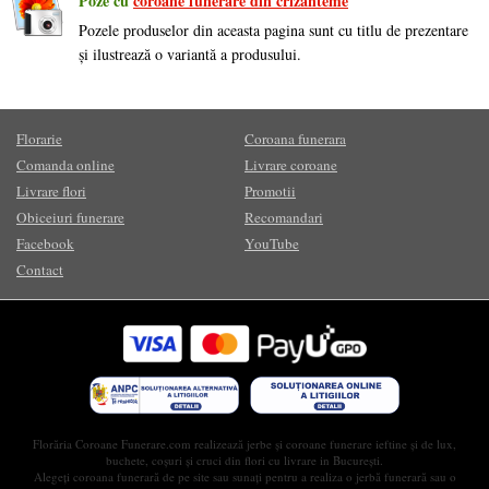
Poze cu
coroane funerare din crizanteme
Pozele produselor din aceasta pagina sunt cu titlu de prezentare
și ilustrează o variantă a produsului.
Florarie
Coroana funerara
Comanda online
Livrare coroane
Livrare flori
Promotii
Obiceiuri funerare
Recomandari
Facebook
YouTube
Contact
Florăria Coroane Funerare.com realizează jerbe și coroane funerare ieftine și de lux,
buchete, coșuri și cruci din flori cu livrare in București.
Alegeți coroana funerară de pe site sau sunați pentru a realiza o jerbă funerară sau o