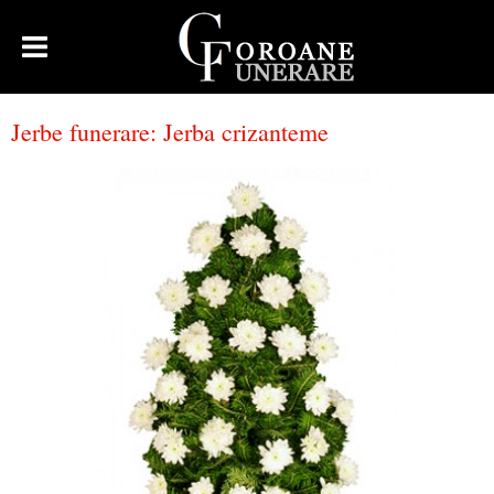
Jerbe funerare
:
Jerba crizanteme