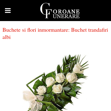
Buchete si flori inmormantare
:
Buchet trandafiri
albi