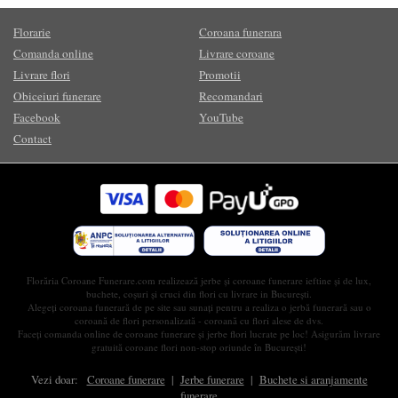
Florarie
Coroana funerara
Comanda online
Livrare coroane
Livrare flori
Promotii
Obiceiuri funerare
Recomandari
Facebook
YouTube
Contact
Florăria Coroane Funerare.com realizează jerbe și coroane funerare ieftine și de lux,
buchete, coșuri și cruci din flori cu livrare in București.
Alegeți coroana funerară de pe site sau sunați pentru a realiza o jerbă funerară sau o
coroană de flori personalizată - coroană cu flori alese de dvs.
Faceți comanda online de coroane funerare și jerbe flori lucrate pe loc! Asigurăm livrare
gratuită coroane flori non-stop oriunde în București!
Vezi doar:
Coroane funerare
|
Jerbe funerare
|
Buchete si aranjamente
funerare