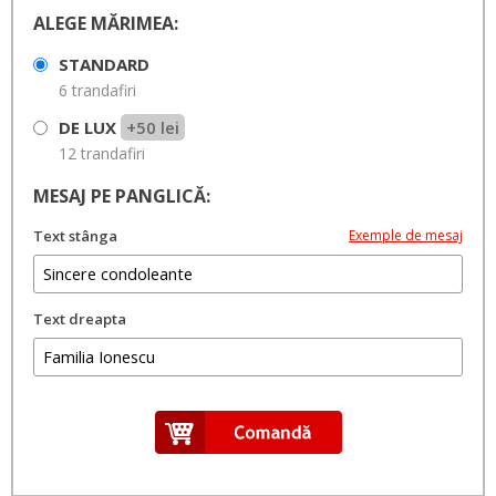
ALEGE MĂRIMEA:
STANDARD
6 trandafiri
DE LUX
+50 lei
12 trandafiri
MESAJ PE PANGLICĂ:
Text stânga
Exemple de mesaj
Text dreapta
Câteva sugestii:
•
•
Te vom purta mereu in suflet
Nu te vom uita niciodata
Cu
•
•
•
sufletul indurerat
Un ultim omagiu
Sincere condoleante
Regrete eterne