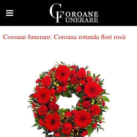
Coroane funerare
:
Coroana rotunda flori rosii