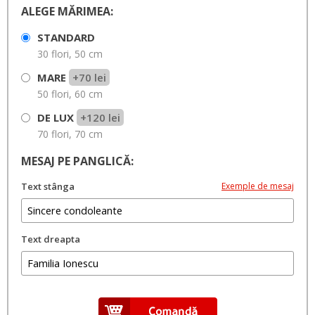
ALEGE MĂRIMEA:
STANDARD
30 flori, 50 cm
MARE
+70 lei
50 flori, 60 cm
DE LUX
+120 lei
70 flori, 70 cm
MESAJ PE PANGLICĂ:
Text stânga
Exemple de mesaj
Text dreapta
Câteva sugestii:
•
•
Te vom purta mereu in suflet
Nu te vom uita niciodata
Cu
•
•
•
sufletul indurerat
Un ultim omagiu
Sincere condoleante
Regrete eterne