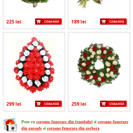
225 lei
189 lei
299 lei
259 lei
Poze cu
coroane funerare din trandafiri
si
coroane funerare
din garoafe
si
coroane funerare din gerbera