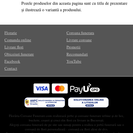
Pozele produselor din aceasta pagina sunt cu titlu de prezentare
și ilustrează o variantă a produsului.
Florarie
Coroana funerara
Comanda online
Livrare coroane
Livrare flori
Promotii
Obiceiuri funerare
Recomandari
Facebook
YouTube
Contact
Florăria Coroane Funerare.com realizează jerbe și coroane funerare ieftine și de lux,
buchete, coșuri și cruci din flori cu livrare in București.
Alegeți coroana funerară de pe site sau sunați pentru a realiza o jerbă funerară sau o
coroană de flori personalizată - coroană cu flori alese de dvs.