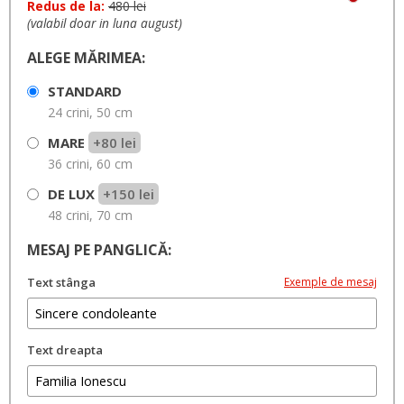
Redus de la:
480 lei
(valabil doar in luna august)
ALEGE MĂRIMEA:
STANDARD
24 crini, 50 cm
MARE
+80 lei
36 crini, 60 cm
DE LUX
+150 lei
48 crini, 70 cm
MESAJ PE PANGLICĂ:
Text stânga
Exemple de mesaj
Text dreapta
Câteva sugestii:
•
•
Te vom purta mereu in suflet
Nu te vom uita niciodata
Cu
•
•
•
sufletul indurerat
Un ultim omagiu
Sincere condoleante