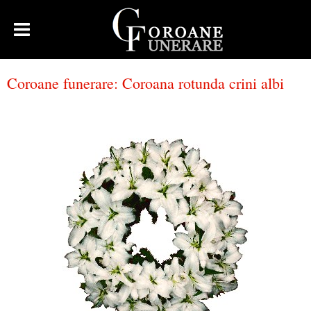
Coroane funerare
:
Coroana rotunda crini albi