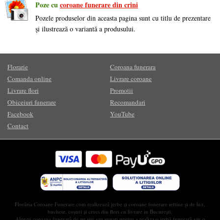
Poze cu
coroane funerare din crini
Pozele produselor din aceasta pagina sunt cu titlu de prezentare
și ilustrează o variantă a produsului.
Florarie
Coroana funerara
Comanda online
Livrare coroane
Livrare flori
Promotii
Obiceiuri funerare
Recomandari
Facebook
YouTube
Contact
Florăria Coroane Funerare.com realizează jerbe și coroane funerare ieftine și de lux,
buchete, coșuri și cruci din flori cu livrare in București.
Alegeți coroana funerară de pe site sau sunați pentru a realiza o jerbă funerară sau o