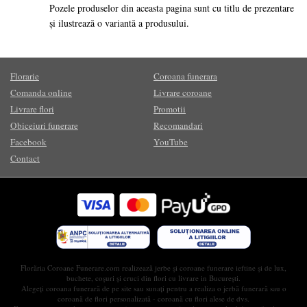
Pozele produselor din aceasta pagina sunt cu titlu de prezentare
și ilustrează o variantă a produsului.
Florarie
Coroana funerara
Comanda online
Livrare coroane
Livrare flori
Promotii
Obiceiuri funerare
Recomandari
Facebook
YouTube
Contact
Florăria Coroane Funerare.com realizează jerbe și coroane funerare ieftine și de lux,
buchete, coșuri și cruci din flori cu livrare in București.
Alegeți coroana funerară de pe site sau sunați pentru a realiza o jerbă funerară sau o
coroană de flori personalizată - coroană cu flori alese de dvs.