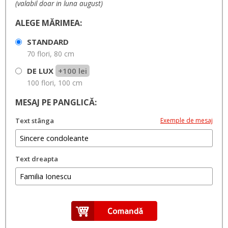
(valabil doar in luna august)
ALEGE MĂRIMEA:
STANDARD
70 flori, 80 cm
DE LUX
+100 lei
100 flori, 100 cm
MESAJ PE PANGLICĂ:
Text stânga
Exemple de mesaj
Text dreapta
Câteva sugestii:
•
•
Te vom purta mereu in suflet
Nu te vom uita niciodata
Cu
•
•
•
sufletul indurerat
Un ultim omagiu
Sincere condoleante
Regrete eterne