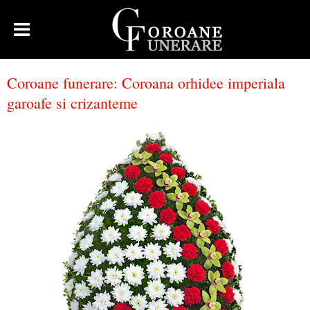
Coroane funerare
:
Coroana orhidee imperiala
garoafe si crizanteme