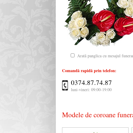
Arată panglica cu mesajul funera
Comandă rapidă prin telefon:
0374.87.74.87
luni-vineri: 09:00-19:00
Modele de coroane funera