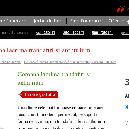
ne funerare
Jerbe de flori
Flori funerare
Oferte s
oroane funerare:
sub
250
LEI
250 - 500
LEI
500 - 750
LEI
pes
a lacrima trandafiri si anthurium
unerare lacrimă
>
Coroana funerara lacrima trandafiri si anthurium | Coroane Funerare
Coroana lacrima trandafiri si
anthurium
A
Una dintre cele mai frumoase coroane funerare,
lucrata in stil modern, perimetral, pe suport in
forma de lacrima, din trandafiri albi si anthurium
rosu puse in evidenta de decoratiile elegante din