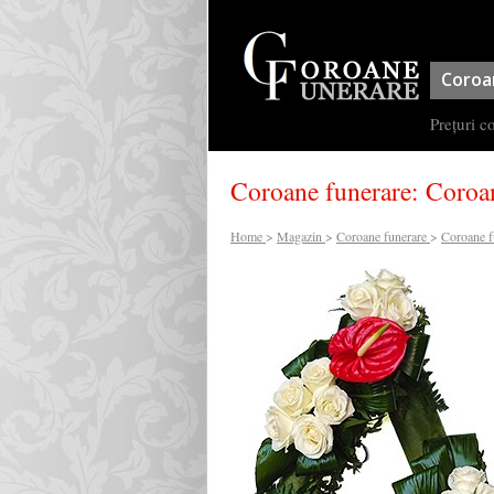
Coroa
Prețuri c
Coroane funerare
:
Coroan
Home
>
Magazin
>
Coroane funerare
>
Coroane f