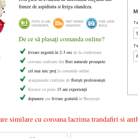
frunze de aspidistra si feriga olandeza.
M
Te
De ce să plasați comanda online?
Te
Câ
livrare urgentă în 2-3 ore
de la confirmare
Te
r
vo
coroane realizate din
flori naturale proaspete
in
cel mai mic preț
la comanda online
co
aranjamente realizate de
floriști profesioniști
florarie cu peste
15 ani experiență
depunere
sau
livrare gratuită
în București
re similare cu coroana lacrima trandafiri si an