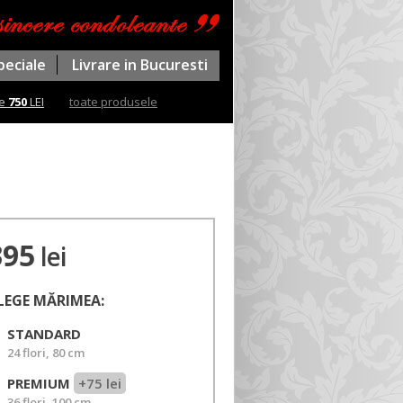
peciale
Livrare in Bucuresti
te
750
LEI
toate produsele
395
lei
LEGE MĂRIMEA:
STANDARD
24 flori, 80 cm
PREMIUM
+75 lei
36 flori, 100 cm