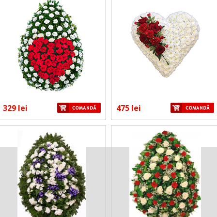
329 lei
475 lei