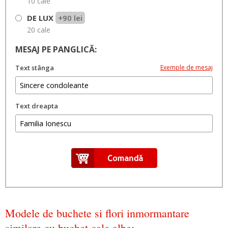
10 cale
DE LUX
+90 lei
20 cale
MESAJ PE PANGLICĂ:
Text stânga
Exemple de mesaj
Text dreapta
Câteva sugestii:
•
•
Te vom purta mereu in suflet
Nu te vom uita niciodata
Cu
•
•
•
sufletul indurerat
Un ultim omagiu
Sincere condoleante
Regrete eterne
Modele de buchete si flori inmormantare
similare cu buchet cale albe: