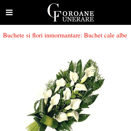
Buchete si flori inmormantare
:
Buchet cale albe