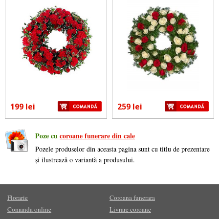
199 lei
259 lei
Poze cu
coroane funerare din cale
Pozele produselor din aceasta pagina sunt cu titlu de prezentare
și ilustrează o variantă a produsului.
Florarie
Coroana funerara
Comanda online
Livrare coroane